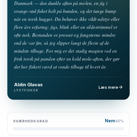
Danmark — den dunkle aften på molen, en jig i
orange-rød fisket helt på bunden, og det tunge bump
når en torsk hugger. Du behøver ikke vildt udstyr eller
flere års erfaring; jigs, blink eller en sildestrimmel er
ofte nok. Bestanden er presset og fangsterne mindre
end de var før, så jeg slipper langt de fleste af de
mindste tilbage. For mig er det stadig magien ved en
frisk torsk på panden efter en kold mole-aften, der gør
det her fiskeri værd at vende tilbage til hvert år.
Aldin Glavas
Læs mere
LYSTFISKER
Nem
40%
SVÆRHEDSGRAD