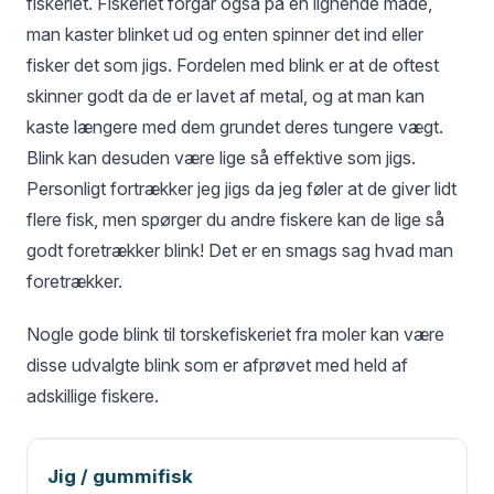
fiskeriet. Fiskeriet forgår også på en lignende måde,
man kaster blinket ud og enten spinner det ind eller
fisker det som jigs. Fordelen med blink er at de oftest
skinner godt da de er lavet af metal, og at man kan
kaste længere med dem grundet deres tungere vægt.
Blink kan desuden være lige så effektive som jigs.
Personligt fortrækker jeg jigs da jeg føler at de giver lidt
flere fisk, men spørger du andre fiskere kan de lige så
godt foretrækker blink! Det er en smags sag hvad man
foretrækker.
Nogle gode blink til torskefiskeriet fra moler kan være
disse udvalgte blink som er afprøvet med held af
adskillige fiskere.
Jig / gummifisk
AGNTYPE
STØRSTE FORDEL
BEDST NÅR