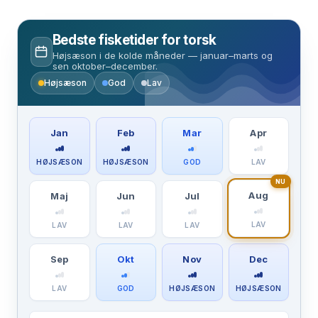
Bedste fisketider for torsk
Højsæson i de kolde måneder — januar–marts og
sen oktober–december.
Højsæson
God
Lav
Jan
Feb
Mar
Apr
HØJSÆSON
HØJSÆSON
GOD
LAV
NU
Aug
Maj
Jun
Jul
LAV
LAV
LAV
LAV
Sep
Okt
Nov
Dec
LAV
GOD
HØJSÆSON
HØJSÆSON