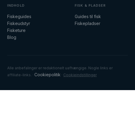
INDHOLD
FISK & PLADSER
Fiskeguides
Guides til fisk
Fiskeudstyr
Fiskepladser
Fisketure
Blog
Alle anbefalinger er redaktionelt uafhængige. Nogle links er
Cookiepolitik
affiliate-links. ·
·
Cookieindstillinger