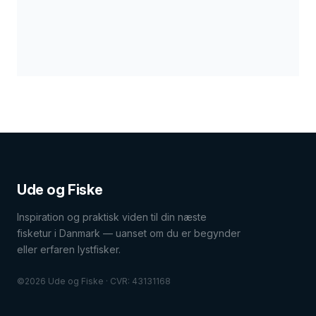
FISKEARTER
FISKEPLADSER
HAV
HAV
Ude og Fiske
Inspiration og praktisk viden til din næste
fisketur i Danmark — uanset om du er begynder
eller erfaren lystfisker.
©2026 Ude og Fiske · CVR: 43131168