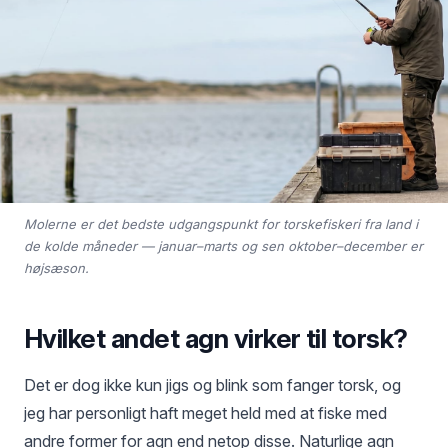
Molerne er det bedste udgangspunkt for torskefiskeri fra land i
de kolde måneder — januar–marts og sen oktober–december er
højsæson.
Hvilket andet agn virker til torsk?
Det er dog ikke kun jigs og blink som fanger torsk, og
jeg har personligt haft meget held med at fiske med
andre former for agn end netop disse. Naturlige agn