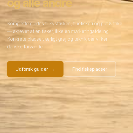
og alle andre
Komplette guides til kystfiskeri, fluefiskeri og put & take
— skrevet af en fisker, ikke en marketingafdeling.
Konkrete pladser, ærligt grej og teknik der virker i
danske farvande.
Udforsk guider
Find fiskepladser