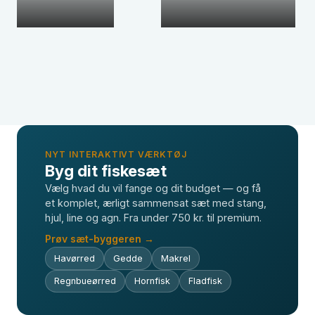
NYT INTERAKTIVT VÆRKTØJ
Byg dit fiskesæt
Vælg hvad du vil fange og dit budget — og få
et komplet, ærligt sammensat sæt med stang,
hjul, line og agn. Fra under 750 kr. til premium.
Prøv sæt-byggeren →
Havørred
Gedde
Makrel
Regnbueørred
Hornfisk
Fladfisk