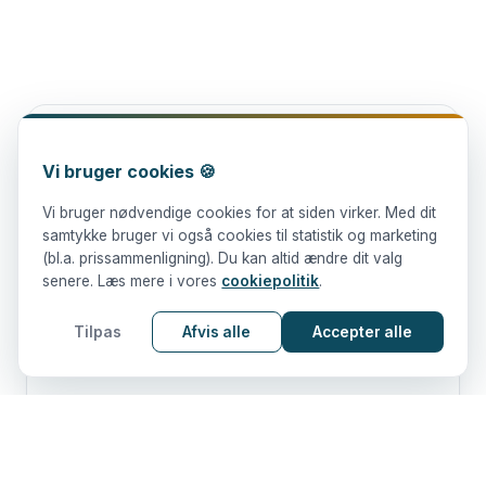
ANNONCE
Vi bruger cookies 🍪
POPULÆRT FISKEGREJ
Vi bruger nødvendige cookies for at siden virker. Med dit
Find den bedste pris
samtykke bruger vi også cookies til statistik og marketing
Sammenlign priser på fiskestænger og hjul fra
(bl.a. prissammenligning). Du kan altid ændre dit valg
Danmarks førende prissammenligningstjeneste.
senere. Læs mere i vores
cookiepolitik
.
Tilpas
Afvis alle
Accepter alle