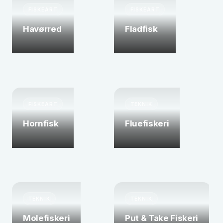
FISKEART
FISKEART
Havørred
Fladfisk
FISKEART
TEKNIK
Hornfisk
Fluefiskeri
TEKNIK
TEKNIK
Molefiskeri
Put & Take Fiskeri