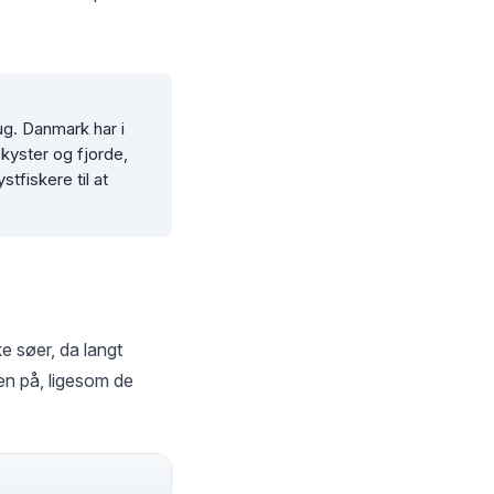
g. Danmark har i
kyster og fjorde,
tfiskere til at
e søer, da langt
en på, ligesom de