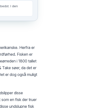
bedst. I den
merikanske. Herfra er
rdførhed. Fisken er
ørreden i 1800 tallet
 Take søer, da det er
Det er dog også muligt
slipper disse
t som en fisk der truer
 disse undslupne fisk