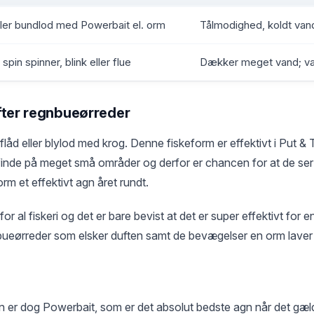
ller bundlod med Powerbait el. orm
Tålmodighed, koldt va
spin spinner, blink eller flue
Dækker meget vand; var
efter regnbueørreder
 flåd eller blylod med krog. Denne fiskeform er effektivt i Put &
finde på meget små områder og derfor er chancen for at de ser d
orm et effektivt agn året rundt.
for al fiskeri og det er bare bevist at det er super effektivt for en
ueørreder som elsker duften samt de bevægelser en orm laver 
n er dog Powerbait, som er det absolut bedste agn når det gælde