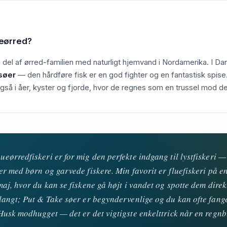
eørred?
del af ørred-familien med naturligt hjemvand i Nordamerika. I D
søer
— den hårdføre fisk er en god fighter og en fantastisk spis
så i åer, kyster og fjorde, hvor de regnes som en trussel mod de
eørredfiskeri er for mig den perfekte indgang til lystfiskeri —
er med børn og garvede fiskere. Min favorit er fluefiskeri på en
maj, hvor du kan se fiskene gå højt i vandet og spotte dem dire
langt; Put & Take søer er begyndervenlige og du kan ofte fange 
Husk modhugget — det er det vigtigste enkelttrick når en regnb