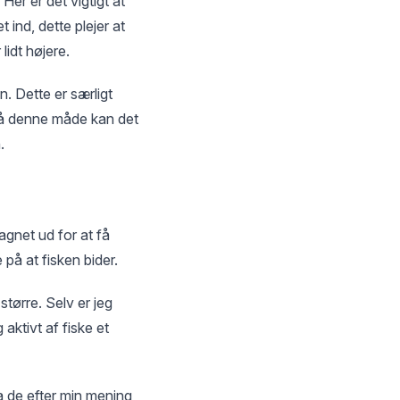
Her er det vigtigt at
ind, dette plejer at
idt højere.
. Dette er særligt
 på denne måde kan det
.
agnet ud for at få
e på at fisken bider.
tørre. Selv er jeg
aktivt af fiske et
a de efter min mening