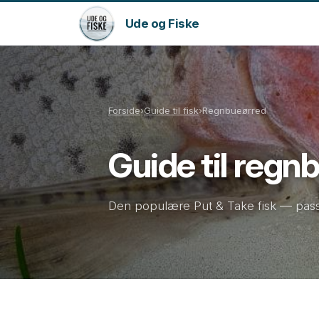
Ude og Fiske
Forside
›
Guide til fisk
›
Regnbueørred
Guide til regn
Den populære Put & Take fisk — passivt 