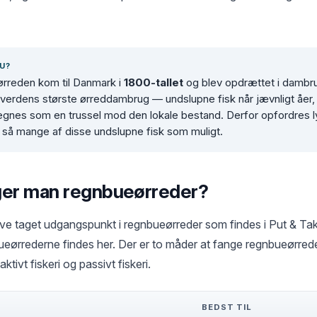
U?
rreden kom til Danmark i
1800-tallet
og blev opdrættet i dambru
 verdens største ørreddambrug — undslupne fisk når jævnligt åer, 
egnes som en trussel mod den lokale bestand. Derfor opfordres lys
så mange af disse undslupne fisk som muligt.
ger man regnbueørreder?
 blive taget udgangspunkt i regnbueørreder som findes i Put & Tak
ueørrederne findes her. Der er to måder at fange regnbueørred
aktivt fiskeri og passivt fiskeri.
N
BEDST TIL