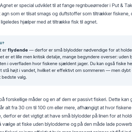
Agnet er special udviklet til at fange regnbueørreder i Put & Ta
 agn som er tilsat smags og duftstoffer som tiltrækker fiskene,
ligeledes hjælper med at tiltrække fisk til agnet.
U?
t er
flydende
— derfor er små blylodder nødvendige for at holde
et er et lille men kritisk detalje, mange begyndere overser: uden 
en i overfladen hvor fiskene sjældent jager. Du kan også fiske he
t stå højt i vandet, hvilket er effektivt om sommeren — men dybt
t bedste valg.
på forskellige måder og en af dem er passivt fiskeri. Dette kan 
r alt fra 30 cm til 100 cm eller mere, afhængigt at hvor fiskene
 derfor er det vigtigt at have små blylodder på linen for at ho
 vælge at fiske uden blylodderne og på den måde lade powerba