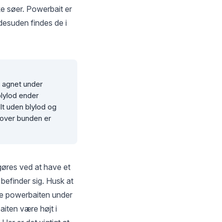
ke søer. Powerbait er
 desuden findes de i
 agnet under
blylod ender
lt uden blylod og
 over bunden er
gøres ved at have et
 befinder sig. Husk at
lde powerbaiten under
iten være højt i