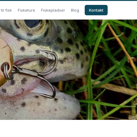
il fisk
Fisketure
Fiskepladser
Blog
Kontakt