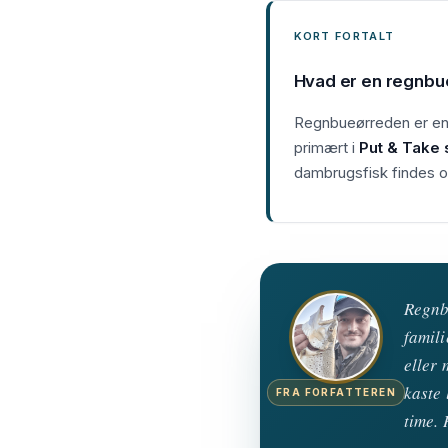
KORT FORTALT
Hvad er en regnbu
Regnbueørreden er en 
primært i
Put & Take 
dambrugsfisk findes og
Regnbu
famili
eller 
kaste 
FRA FORFATTEREN
time. 