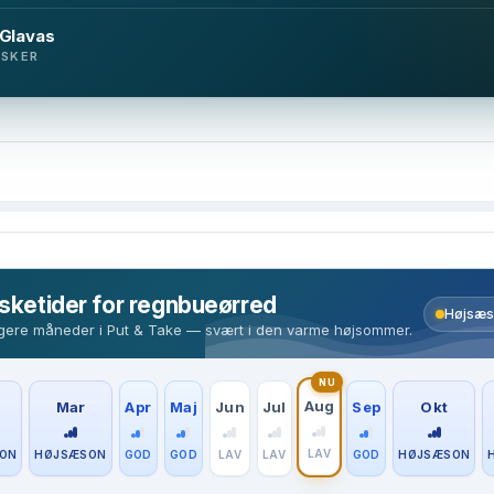
 Glavas
ISKER
isketider for regnbueørred
Højsæs
ligere måneder i Put & Take — svært i den varme højsommer.
NU
Aug
Mar
Apr
Maj
Jun
Jul
Sep
Okt
LAV
ON
HØJSÆSON
GOD
GOD
LAV
LAV
GOD
HØJSÆSON