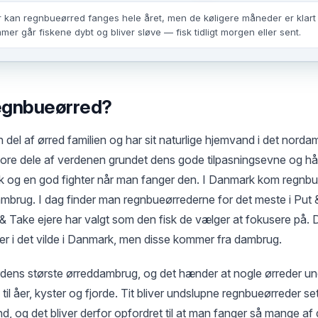
r kan regnbueørred fanges hele året, men de køligere måneder er klart 
er går fiskene dybt og bliver sløve — fisk tidligt morgen eller sent.
regnbueørred?
del af ørred familien og har sit naturlige hjemvand i det norda
 store dele af verdenen grundet dens gode tilpasningsevne og hå
isk og en god fighter når man fanger den. I Danmark kom regnbue
ambrug. I dag finder man regnbueørrederne for det meste i Put &
 & Take ejere har valgt som den fisk de vælger at fokusere på. 
er i det vilde i Danmark, men disse kommer fra dambrug.
dens største ørreddambrug, og det hænder at nogle ørreder und
til åer, kyster og fjorde. Tit bliver undslupne regnbueørreder se
d, og det bliver derfor opfordret til at man fanger så mange af