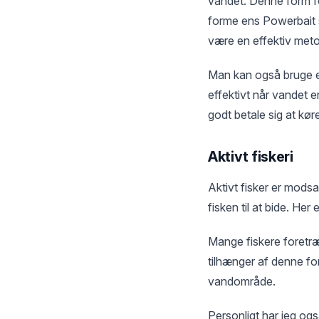
vandet. Denne form for 
forme ens Powerbait s
være en effektiv meto
Man kan også bruge et 
effektivt når vandet 
godt betale sig at kør
Aktivt fiskeri
Aktivt fisker er modsa
fisken til at bide. Her
Mange fiskere foretræ
tilhænger af denne for
vandområde.
Personligt har jeg og