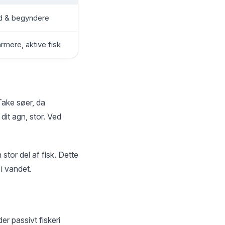
nd & begyndere
mere, aktive fisk
 Take søer, da
it agn, stor. Ved
 stor del af fisk. Dette
i vandet.
r passivt fiskeri