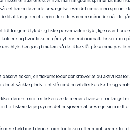
fiskeri er især effektivt hvis man langsomt spinner sit flåd ind. 
å det har en levende bevægelse i vandet mens man spinner det 
de til at fange regnbueørreder i de varmere måneder når de går l
lidt tungere blylod og fiske powerbaiten dybt, lige over bunden
er koldere og hvor fiskene går dybere end normalt. Fisker man
e ens blylod engang i mellem så det ikke står på samme position
t passivt fiskeri, en fiskemetoder der kræver at du aktivt kaster 
 er der altså ikke plads til at stå med en øl eller kop kaffe og vent
kker denne form for fiskeri da de mener chancen for fangst er s
m for fiskeri da jeg synes det er sjovere at bevæge sig rundt og 
så mere held med denne form for fiskeri efter regnbueørreder, d