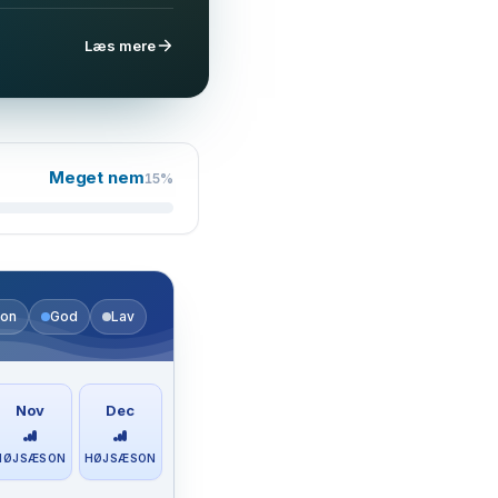
Læs mere
Meget nem
15%
on
God
Lav
Nov
Dec
HØJSÆSON
HØJSÆSON