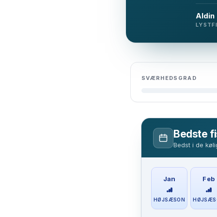
Aldin
LYSTF
SVÆRHEDSGRAD
Bedste f
Bedst i de kø
Jan
Feb
HØJSÆSON
HØJSÆS