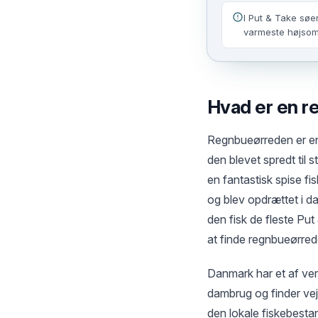
I Put & Take søe
varmeste højsomm
Hvad er en 
Regnbueørreden er en 
den blevet spredt til
en fantastisk spise f
og blev opdrættet i d
den fisk de fleste Put
at finde regnbueørred
Danmark har et af ver
dambrug og finder vej 
den lokale fiskebestan