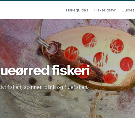
Fiskeguides
Fiskeudstyr
Guides t
bueørred fiskeri
fiskeri, spinner, blink og fluefiskeri.