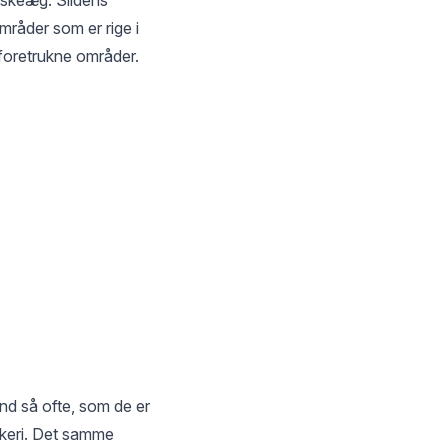
mråder som er rige i
 foretrukne områder.
land så ofte, som de er
iskeri. Det samme