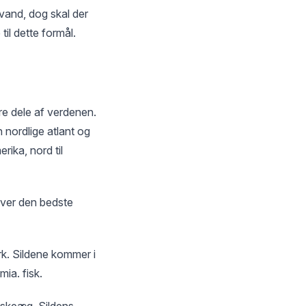
ltvand, dog skal der
il dette formål.
ore dele af verdenen.
 nordlige atlant og
rika, nord til
iver den bedste
rk. Sildene kommer i
ia. fisk.
fiskeæg. Sildens