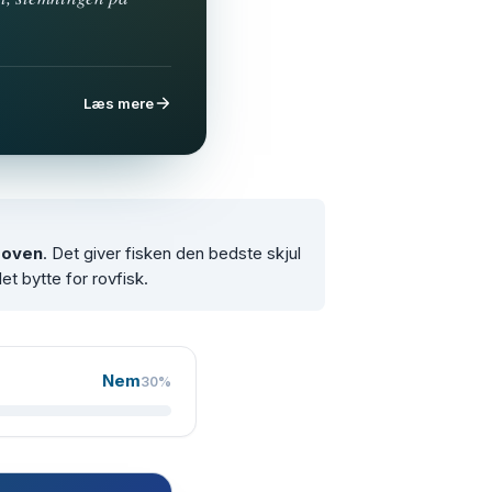
Læs mere
a oven
. Det giver fisken den bedste skjul
let bytte for rovfisk.
Nem
30%