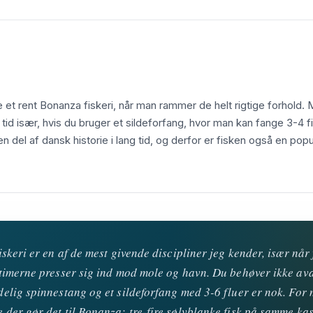
e et rent Bonanza fiskeri, når man rammer de helt rigtige forhold. 
t tid især, hvis du bruger et sildeforfang, hvor man kan fange 3-4 
en del af dansk historie i lang tid, og derfor er fisken også en popu
iskeri er en af de mest givende discipliner jeg kender, især nå
stimerne presser sig ind mod mole og havn. Du behøver ikke av
elig spinnestang og et sildeforfang med 3-6 fluer er nok. For 
der gør det til Bonanza: tre-fire sølvblanke fisk på samme ka