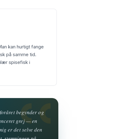
Man kan hurtigt fange
fisk på samme tid.
lær spisefisk i
r foråret begynder og
anceret grej — en
mig er det selve den
st, stemningen på