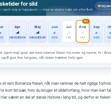
sketider for sild
Højsæs
 i april–maj er højsæson — med et ekstra træk om efteråret.
NU
Aug
ar
Apr
Maj
Jun
Jul
Sep
O
LAV
OD
HØJSÆSON
HØJSÆSON
GOD
LAV
GOD
G
k (april–maj) giver det mest intense fiskeri fra moler og havne, fx i Øre
også give fine fangster, når silden trækker forbi igen.
e et rent Bonanza fiskeri, når man rammer de helt rigtige forhol
or kort tid især, hvis du bruger et sildeforfang, hvor man kan f
i har været en del af dansk historie i lang tid, og derfor er fisk