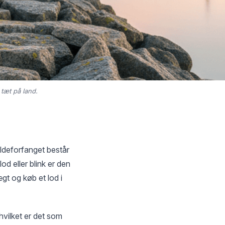
 tæt på land.
ildeforfanget består
lod eller blink er den
t og køb et lod i
hvilket er det som