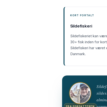
KORT FORTALT
Sildefiskeri
Sildefiskeriet kan vær
30+ fisk inden for kor
Sildefiskeri har været 
Danmark.
Sildef
silde
almind
ramme 
FRA FORFATTEREN