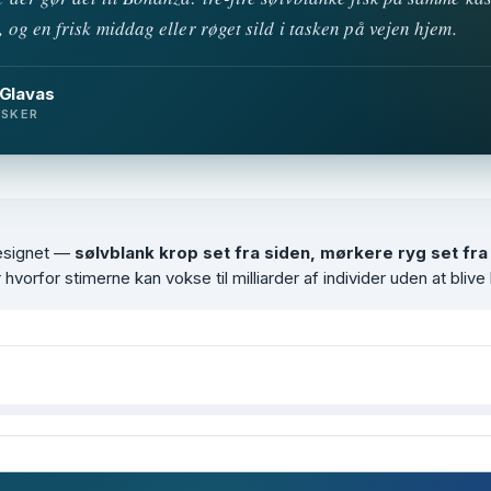
 og en frisk middag eller røget sild i tasken på vejen hjem.
 Glavas
ISKER
designet —
sølvblank krop set fra siden, mørkere ryg set fr
er hvorfor stimerne kan vokse til milliarder af individer uden at blive 