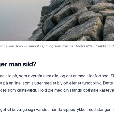
 sildefiskeri — særligt i april og start maj, når forårssilden trækker ind
er man sild?
ge sild på, som overgår dem alle, og det er med sildeforfang. S
t på en line, som slutter med et blylod eller et tungt blink. Dette 
ges som kastevægt. Hold øje med din stangs optimale kastevæg
get vil bevæge sig i vandet, når du vipper/rykker med stangen, 