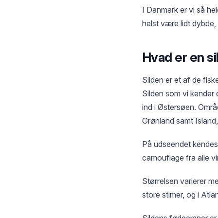
I Danmark er vi så hel
helst være lidt dybde,
Hvad er en si
Silden er et af de fis
Silden som vi kender d
ind i Østersøen. Områd
Grønland samt Island
På udseendet kendes f
camouflage fra alle vi
Størrelsen varierer m
store stimer, og i Atl
Sildens fødeemner er 