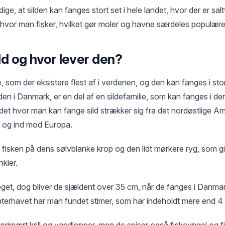
dige, at silden kan fanges stort set i hele landet, hvor der er sa
 hvor man fisker, hvilket gør moler og havne særdeles populære t
ld og hvor lever den?
ke, som der eksistere flest af i verdenen, og den kan fanges i st
en i Danmark, er en del af en sildefamilie, som kan fanges i den
et hvor man kan fange sild strækker sig fra det nordøstlige Ame
, og ind mod Europa.
isken på dens sølvblanke krop og den lidt mørkere ryg, som g
nkler.
eget, dog bliver de sjældent over 35 cm, når de fanges i Danma
anterhavet har man fundet stimer, som har indeholdt mere end 4 m
primært krill og vandlopper, men de spiser også fiskeyngel og 