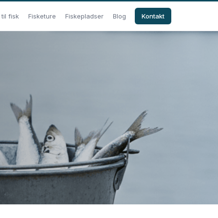
il fisk
Fisketure
Fiskepladser
Blog
Kontakt