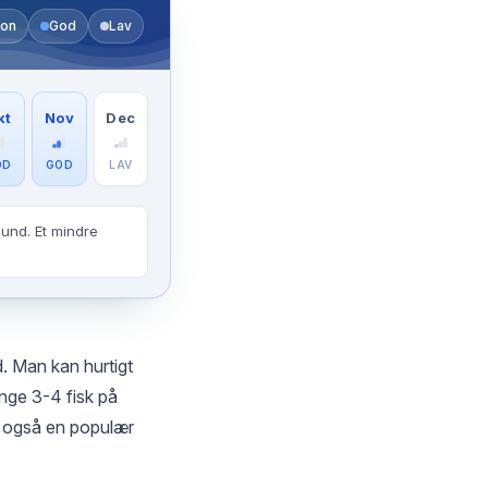
on
God
Lav
kt
Nov
Dec
OD
GOD
LAV
sund. Et mindre
d. Man kan hurtigt
ange 3-4 fisk på
en også en populær