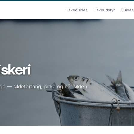
Fiskeguides
Fiskeudstyr
Guides t
iskeri
ige — sildeforfang, pirke og når silden