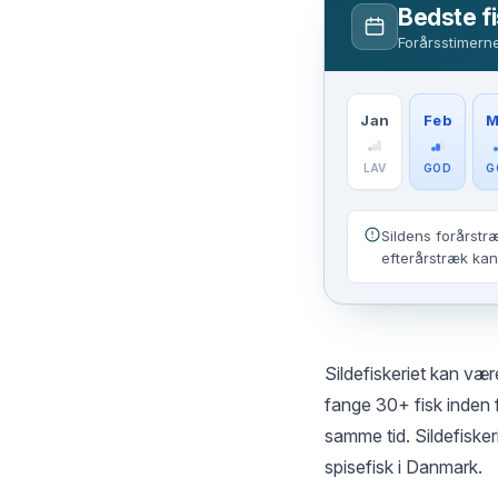
Bedste fi
Forårsstimerne
Jan
Feb
M
LAV
GOD
G
Sildens forårstræ
efterårstræk kan 
Sildefiskeriet kan vær
fange 30+ fisk inden f
samme tid. Sildefisker
spisefisk i Danmark.