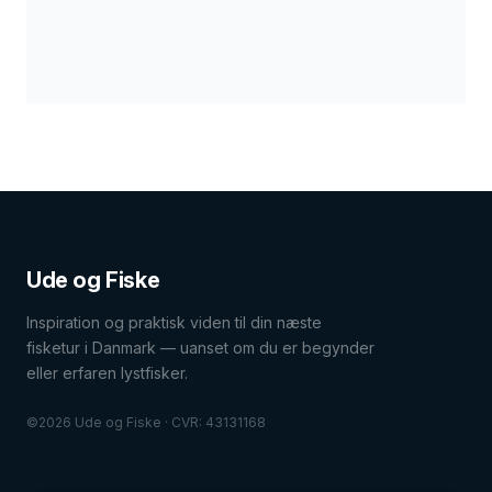
FISKEARTER
FISKEARTER
FISKEFORM
Ude og Fiske
Inspiration og praktisk viden til din næste
fisketur i Danmark — uanset om du er begynder
eller erfaren lystfisker.
©2026 Ude og Fiske · CVR: 43131168