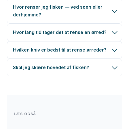
Hvor renser jeg fisken — ved søen eller
derhjemme?
Hvor lang tid tager det at rense en ørred?
Hvilken kniv er bedst til at rense ørreder?
Skal jeg skære hovedet af fisken?
Havørredfiskeri
Regnbueørredfiskeri
Put & Take fiskeri
Havørreden er den anden ørred-art
Den fulde guide til regnbueørreden — fisken
De fleste lærer at rense ørred ved deres
danskerne fanger oftest — samme
du oftest fanger og renser i Danmark.
LÆS OGSÅ
første Put & Take tur. Læs guiden hvis du er
renseteknik gælder.
på vej i gang.