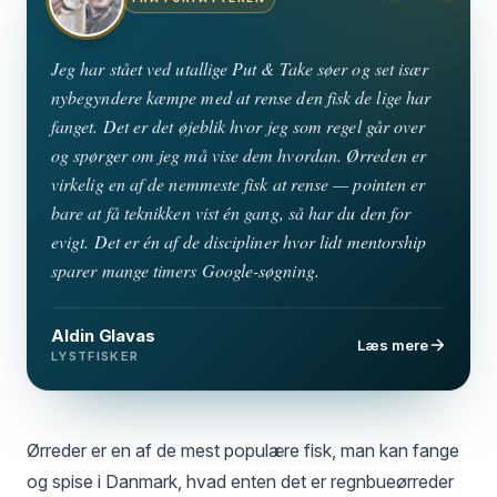
Jeg har stået ved utallige Put & Take søer og set især
nybegyndere kæmpe med at rense den fisk de lige har
fanget. Det er det øjeblik hvor jeg som regel går over
og spørger om jeg må vise dem hvordan. Ørreden er
virkelig en af de nemmeste fisk at rense — pointen er
bare at få teknikken vist én gang, så har du den for
evigt. Det er én af de discipliner hvor lidt mentorship
sparer mange timers Google-søgning.
Aldin Glavas
Læs mere
LYSTFISKER
Ørreder er en af de mest populære fisk, man kan fange
og spise i Danmark, hvad enten det er regnbueørreder