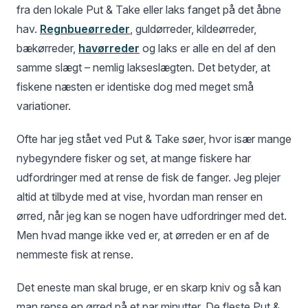
fra den lokale Put & Take eller laks fanget på det åbne
hav.
Regnbueørreder
, guldørreder, kildeørreder,
bækørreder,
havørreder
og laks er alle en del af den
samme slægt – nemlig lakseslægten. Det betyder, at
fiskene næsten er identiske dog med meget små
variationer.
Ofte har jeg stået ved Put & Take søer, hvor især mange
nybegyndere fisker og set, at mange fiskere har
udfordringer med at rense de fisk de fanger. Jeg plejer
altid at tilbyde med at vise, hvordan man renser en
ørred, når jeg kan se nogen have udfordringer med det.
Men hvad mange ikke ved er, at ørreden er en af de
nemmeste fisk at rense.
Det eneste man skal bruge, er en skarp kniv og så kan
man rense en ørred på et par minutter. De fleste Put &