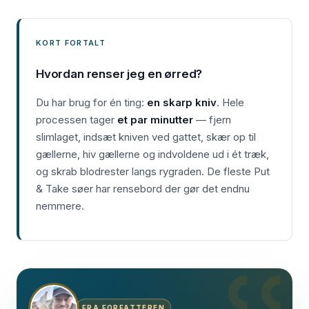
KORT FORTALT
Hvordan renser jeg en ørred?
Du har brug for én ting:
en skarp kniv
. Hele
processen tager
et par minutter
— fjern
slimlaget, indsæt kniven ved gattet, skær op til
gællerne, hiv gællerne og indvoldene ud i ét træk,
og skrab blodrester langs rygraden. De fleste Put
& Take søer har rensebord der gør det endnu
nemmere.
FRA FORFATTEREN