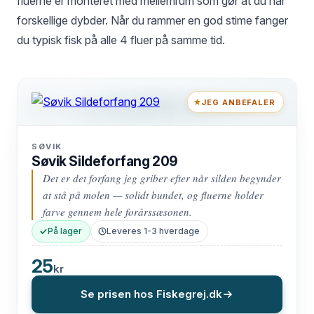
fluerne er monteret med mellemrum som gør at du når
forskellige dybder. Når du rammer en god stime fanger
du typisk fisk på alle 4 fluer på samme tid.
JEG ANBEFALER
SØVIK
Søvik Sildeforfang 209
Det er det forfang jeg griber efter når silden begynder
at stå på molen — solidt bundet, og fluerne holder
farve gennem hele forårssæsonen.
På lager
Leveres 1-3 hverdage
25
kr
Se prisen hos Fiskegrej.dk