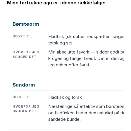
Mine fortrukne agn er i denne rækkefølge:
Børsteorm
AGN
BEDST TIL
HVORFOR JEG BRUGER DET
Fladfisk (skrubber, rødspætter, isinger),
torsk og sej
Min absolutte favorit — sidder godt på
krogen og fanger bredt. Det er den agn
jeg griber efter først.
Sandorm
Fladfisk og torsk
Næsten lige så effektiv som børsteorm,
og fladfisken finder den naturligt på de
sandede bunde.