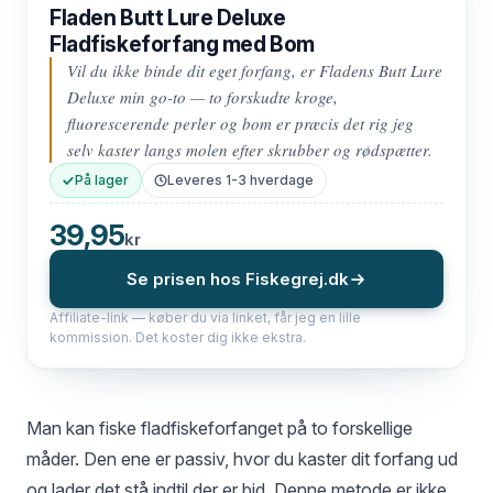
Fladen Butt Lure Deluxe
Fladfiskeforfang med Bom
Vil du ikke binde dit eget forfang, er Fladens Butt Lure
Deluxe min go-to — to forskudte kroge,
fluorescerende perler og bom er præcis det rig jeg
selv kaster langs molen efter skrubber og rødspætter.
På lager
Leveres 1-3 hverdage
39,95
kr
Se prisen hos Fiskegrej.dk
Affiliate-link — køber du via linket, får jeg en lille
kommission. Det koster dig ikke ekstra.
Man kan fiske fladfiskeforfanget på to forskellige
måder. Den ene er passiv, hvor du kaster dit forfang ud
og lader det stå indtil der er bid. Denne metode er ikke