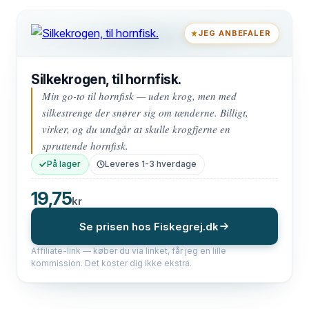
JEG ANBEFALER
Silkekrogen, til hornfisk.
Min go-to til hornfisk — uden krog, men med
silkestrenge der snører sig om tænderne. Billigt,
virker, og du undgår at skulle krogfjerne en
spruttende hornfisk.
På lager
Leveres 1-3 hverdage
19,75
kr
Se prisen hos Fiskegrej.dk
Affiliate-link — køber du via linket, får jeg en lille
kommission. Det koster dig ikke ekstra.