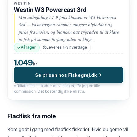
WESTIN
Westin W3 Powercast 3rd
Min anbefaling i 7-9 fods klassen er W3 Powercast
3rd — kastevægten rammer tungere blylodder og
pirke fra molen, og blanken har rygraden til at klare
to fisk på samme forfang uden at klage.
På lager
Leveres 1-3 hverdage
1.049
kr
Se prisen hos Fiskegrej.dk
Affiliate-link — køber du via linket, får jeg en lille
kommission. Det koster dig ikke ekstra.
Fladfisk fra mole
Kom godt i gang med fladfisk fiskeriet! Hvis du gerne vil