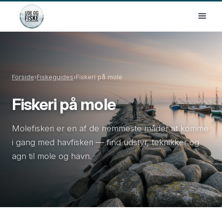
Forside
›
Fiskeguides
›
Fiskeri på mole
Fiskeri på mole
Molefiskeri er en af de nemmeste måder at komme
i gang med havfiskeri — find udstyr, teknikker og
agn til mole og havn.