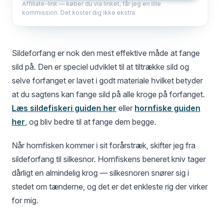
Affiliate-link — køber du via linket, får jeg en lille
kommission. Det koster dig ikke ekstra.
Sildeforfang er nok den mest effektive måde at fange
sild på. Den er speciel udviklet til at tiltrække sild og
selve forfanget er lavet i godt materiale hvilket betyder
at du sagtens kan fange sild på alle kroge på forfanget.
Læs sildefiskeri guiden her
eller
hornfiske guiden
her
, og bliv bedre til at fange dem begge.
Når hornfisken kommer i sit forårstræk, skifter jeg fra
sildeforfang til silkesnor. Hornfiskens beneret kniv tager
dårligt en almindelig krog — silkesnoren snører sig i
stedet om tænderne, og det er det enkleste rig der virker
for mig.