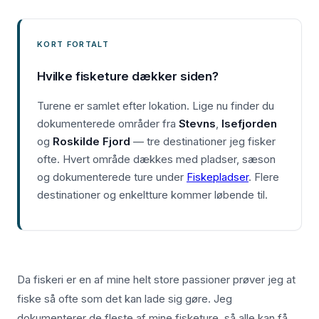
KORT FORTALT
Hvilke fisketure dækker siden?
Turene er samlet efter lokation. Lige nu finder du
dokumenterede områder fra
Stevns
,
Isefjorden
og
Roskilde Fjord
— tre destinationer jeg fisker
ofte. Hvert område dækkes med pladser, sæson
og dokumenterede ture under
Fiskepladser
. Flere
destinationer og enkeltture kommer løbende til.
Da fiskeri er en af mine helt store passioner prøver jeg at
fiske så ofte som det kan lade sig gøre. Jeg
dokumenterer de fleste af mine fisketure, så alle kan få