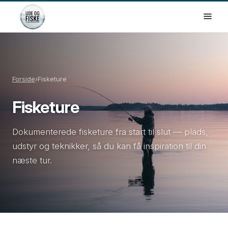
Forside
›
Fisketure
Fisketure
Dokumenterede fisketure fra start til slut — plads,
udstyr og teknikker, så du kan få inspiration til din
næste tur.