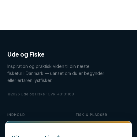
Ude og Fiske
Inspiration og praktisk viden til din næste
fisketur i Danmark — uanset om du er begynder
eller erfaren lystfisker.
©2026 Ude og Fiske · CVR: 43131168
INDHOLD
FISK & PLADSER
Fiskeguides
Guides til fisk
Fiskeudstyr
Fiskepladser