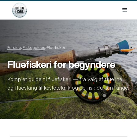
Forside
›
Fiskeguides
›
Fluefiskeri
Fluefiskeri for begyndere
Komplet guide til fluefiskeri — fra valg af flueline
og fluestang til kasteteknik og de fisk du kan fange.