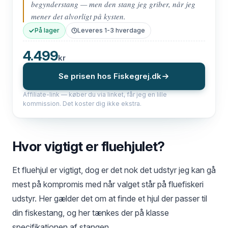
begynderstang — men den stang jeg griber, når jeg
mener det alvorligt på kysten.
På lager
Leveres 1-3 hverdage
4.499
kr
Se prisen hos Fiskegrej.dk
Affiliate-link — køber du via linket, får jeg en lille
kommission. Det koster dig ikke ekstra.
Hvor vigtigt er fluehjulet?
Et fluehjul er vigtigt, dog er det nok det udstyr jeg kan gå
mest på kompromis med når valget står på fluefiskeri
udstyr. Her gælder det om at finde et hjul der passer til
din fiskestang, og her tænkes der på klasse
specifikationen af stangen.