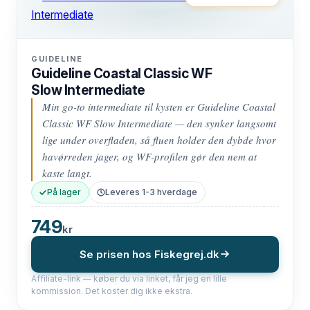
GUIDELINE
Guideline Coastal Classic WF
Slow Intermediate
Min go-to intermediate til kysten er Guideline Coastal
Classic WF Slow Intermediate — den synker langsomt
lige under overfladen, så fluen holder den dybde hvor
havørreden jager, og WF-profilen gør den nem at
kaste langt.
På lager
Leveres 1-3 hverdage
749
kr
Se prisen hos Fiskegrej.dk
Affiliate-link — køber du via linket, får jeg en lille
kommission. Det koster dig ikke ekstra.