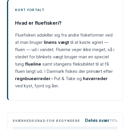
KORT FORTALT
Hvad er fluefiskeri?
Fluefiskeri adskiller sig fra andre fiskeformer ved
at man bruger
linens vægt
til at kaste agnet —
fluen — ud i vandet. Fluerne vejer ikke meget, så i
stedet for blinkets vægt bruger man en speciel
tung
flueline
samt stangens fleksibilitet til at få
fluen langt ud. I Danmark fiskes der primært efter
regnbueørreder
i Put & Take og
havørreder
ved kyst, fjord og åer.
Delvis svær
70%
SVÆRHEDSGRAD FOR BEGYNDERE