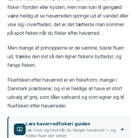
fisker i fjorden eller kysten, men man kan til gengæld
være heldig at se havørreden springe ud af vandet eller
vise sig i overfladen, det er det tætteste man kommer
på spot fiskeri når du fisker efter havørred.
Men mange af principperne er de samme, kaste fluen
ud, trække den ind så den ligner fiskens byttedyr, og
fange fisken.
Fluefiskeri efter havørred er en fiskeform, mange i
Danmark praktiserer, og vi er heldige at have et stort
udvalg af grej, som tåler saltvand og som egner sig til
fluefiskeri efter havørreder.
Læs havørredfiskeri guiden
Lær hvor og hvornår du fanger havørred — og
hvilke fluer der virker.