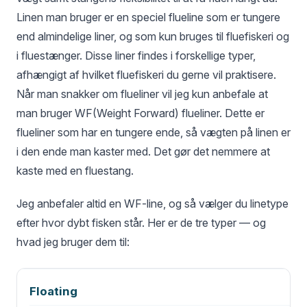
Linen man bruger er en speciel flueline som er tungere
end almindelige liner, og som kun bruges til fluefiskeri og
i fluestænger. Disse liner findes i forskellige typer,
afhængigt af hvilket fluefiskeri du gerne vil praktisere.
Når man snakker om flueliner vil jeg kun anbefale at
man bruger WF(Weight Forward) flueliner. Dette er
flueliner som har en tungere ende, så vægten på linen er
i den ende man kaster med. Det gør det nemmere at
kaste med en fluestang.
Jeg anbefaler altid en WF-line, og så vælger du linetype
efter hvor dybt fisken står. Her er de tre typer — og
hvad jeg bruger dem til:
Floating
LINETYPE
SÅDAN LIGGER DEN I VANDET
BEDST T