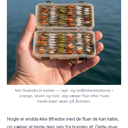
Min flueboks til kysten — reje- og småfiskeimitationer i
orange, oliven og hvid. Jeg vælger flue efter hvad
havørreden æder på årstiden.
Nogle er endda ikke tilfredse med de fluer de kan købe,
og vælger at binde dem selv fra bunden af. Dette giver