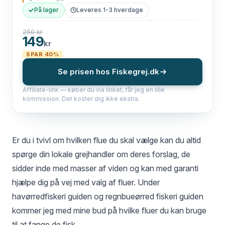
På lager
Leveres 1-3 hverdage
250 kr
149
kr
SPAR 40%
Se prisen hos Fiskegrej.dk
Affiliate-link — køber du via linket, får jeg en lille
kommission. Det koster dig ikke ekstra.
Er du i tvivl om hvilken flue du skal vælge kan du altid
spørge din lokale grejhandler om deres forslag, de
sidder inde med masser af viden og kan med garanti
hjælpe dig på vej med valg af fluer. Under
havørredfiskeri guiden og regnbueørred fiskeri guiden
kommer jeg med mine bud på hvilke fluer du kan bruge
til at fange de fisk.