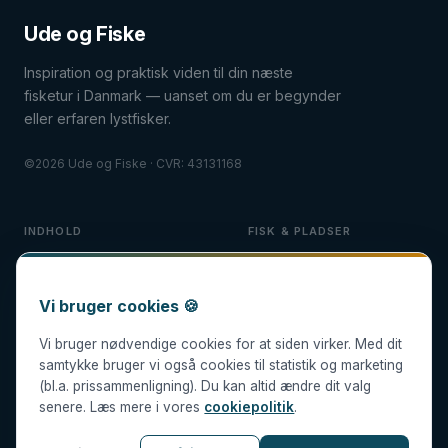
Ude og Fiske
Inspiration og praktisk viden til din næste
fisketur i Danmark — uanset om du er begynder
eller erfaren lystfisker.
©2026 Ude og Fiske · CVR: 43131168
INDHOLD
FISK & PLADSER
Fiskeguides
Guides til fisk
Fiskeudstyr
Fiskepladser
Vi bruger cookies 🍪
Fisketure
Blog
Vi bruger nødvendige cookies for at siden virker. Med dit
samtykke bruger vi også cookies til statistik og marketing
(bl.a. prissammenligning). Du kan altid ændre dit valg
senere. Læs mere i vores
cookiepolitik
.
Alle anbefalinger er redaktionelt uafhængige. Nogle links er