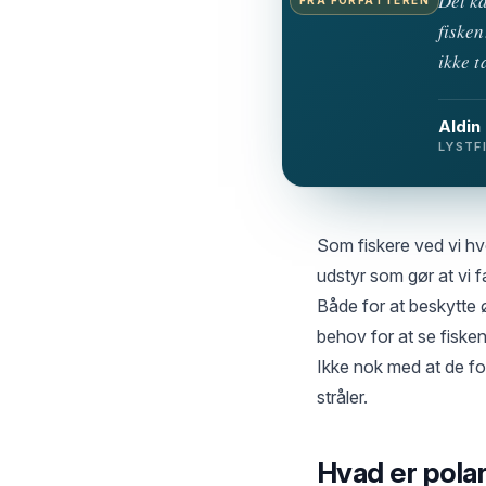
Det ka
fisken
ikke t
Aldin
LYSTF
Som fiskere ved vi hvo
udstyr som gør at vi fa
Både for at beskytte 
behov for at se fiskene
Ikke nok med at de f
stråler.
Hvad er polar