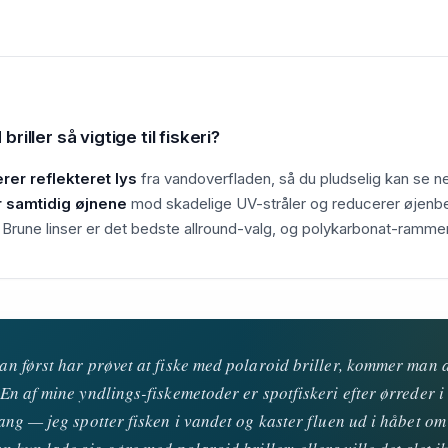
riller så vigtige til fiskeri?
rerer reflekteret lys
fra vandoverfladen, så du pludselig kan se n
 samtidig øjnene
mod skadelige UV-stråler og reducerer øjenbe
 Brune linser er det bedste allround-valg, og polykarbonat-rammer
n først har prøvet at fiske med polaroid briller, kommer man al
En af mine yndlings-fiskemetoder er spotfiskeri efter ørreder 
ang — jeg spotter fisken i vandet og kaster fluen ud i håbet om