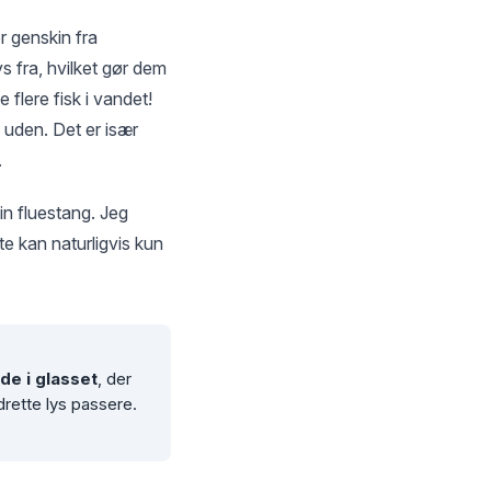
er genskin fra
s fra, hvilket gør dem
 flere fisk i vandet!
e uden. Det er især
.
in fluestang. Jeg
te kan naturligvis kun
nde i glasset
, der
drette lys passere.