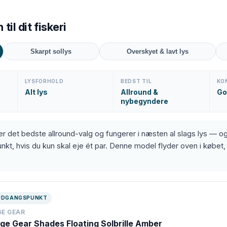
til dit fiskeri
Skarpt sollys
Overskyet & lavt lys
LYSFORHOLD
BEDST TIL
KO
Alt lys
Allround &
Go
nybegyndere
er det bedste allround-valg og fungerer i næsten al slags lys — 
kt, hvis du kun skal eje ét par. Denne model flyder oven i købet, 
UDGANGSPUNKT
GE GEAR
ge Gear Shades Floating Solbrille Amber