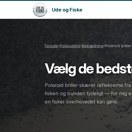
Ude og Fiske
Forside
›
Fiskeudstyr
›
Beklædning
›
Polaroid briller
Vælg de bedste 
Polaroid briller skærer reflekserne fr
fisken og bunden tydeligt — for mig er
en fisker overhovedet kan gøre.