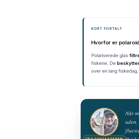
KORT FORTALT
Hvorfor er polaroid b
Polariserede glas
filt
fiskene. De
beskytter
over en lang fiskedag.
Når ma
uden. 
fluest
FRA FORFATTEREN