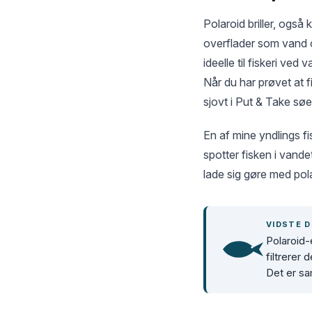
Polaroid briller, også 
overflader som vand og
ideelle til fiskeri ved
Når du har prøvet at f
sjovt i Put & Take sø
En af mine yndlings fi
spotter fisken i vande
lade sig gøre med polar
VIDSTE D
Polaroid-
filtrerer 
Det er sa