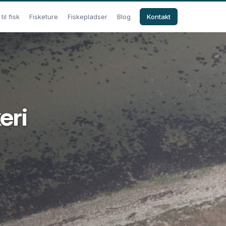
il fisk
Fisketure
Fiskepladser
Blog
Kontakt
eri