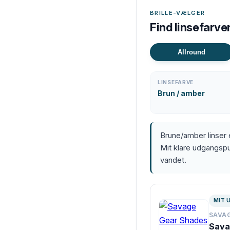
BRILLE-VÆLGER
Find linsefarven 
Allround
LINSEFARVE
Brun / amber
Brune/amber linser 
Mit klare udgangspun
vandet.
MIT 
SAVA
Sava