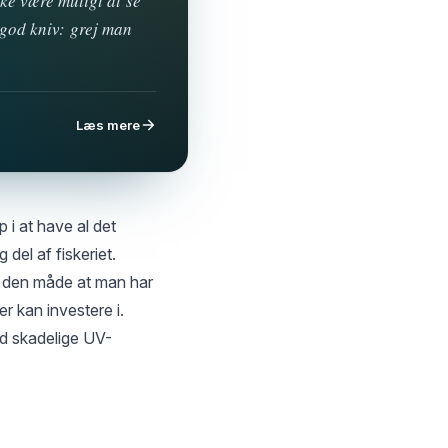
kke være muligt at se
 god kniv: grej man
Læs mere
 i at have al det
 del af fiskeriet.
på den måde at man har
er kan investere i.
d skadelige UV-