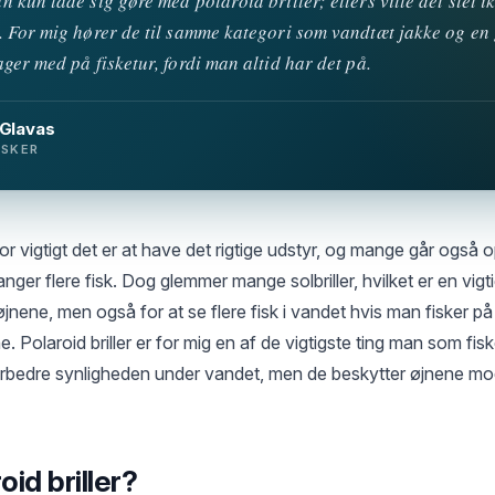
n kun lade sig gøre med polaroid briller; ellers ville det slet i
. For mig hører de til samme kategori som vandtæt jakke og en
ager med på fisketur, fordi man altid har det på.
 Glavas
ISKER
r vigtigt det er at have det rigtige udstyr, og mange går også op
nger flere fisk. Dog glemmer mange solbriller, hvilket er en vigtig
øjnene, men også for at se flere fisk i vandet hvis man fisker 
. Polaroid briller er for mig en af de vigtigste ting man som fisk
orbedre synligheden under vandet, men de beskytter øjnene mo
oid briller?