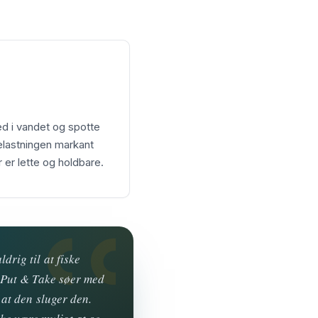
ed i vandet og spotte
lastningen markant
 er lette og holdbare.
drig til at fiske
i Put & Take søer med
 at den sluger den.