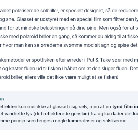
kaldet polariserede solbriller, er specielt designet, så de reducer
 sne. Glasset er udstyret med en speciel film som filtrer den ly
 vand for at mindske belastningen på dine øjne. Men også for at se
iske med polaroid briller en gang, så kommer du aldrig til at fisk
er hvor man kan se ørrederne svømme mod sit agn og spise det
skemetoder er spotfiskeri efter ørreder i Put & Take søer med m
t og kaster fluen ud til fisken i håbet om at den sluger fluen. Det
oid briller, ellers ville det ikke være muligt at se fisken!
U?
effekten kommer ikke af glasset i sig selv, men af en
tynd film i
det vandrette lys (det reflekterede genskin) fra og kun lader det lo
mme princip som bruges i nogle kameralinser og solskærme.