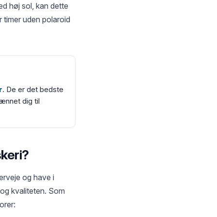
ed høj sol, kan dette
r timer uden polaroid
r
. De er det bedste
nnet dig til
skeri?
erveje og have i
e og kvaliteten. Som
orer: