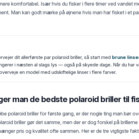
mere komfortabel. Især hvis du fisker i flere timer ved vandet m
ment. Man kan godt mærke på øjnene hvis man har fisket i et pa
vejer dit allerførste par polaroid briller, så start med
brune linse
ungerer i næsten al slags lys — også på skyede dage. Når du har væ
verveje en model med udskiftelige linser i flere farver.
r man de bedste polaroid briller til fi
e polaroid briller for første gang, er der nogle ting man bør ov
laroid briller gør det samme, men der er dog forskel på brillern
nger pris og kvalitet ofte sammen. Her er de tre vigtigste fakt