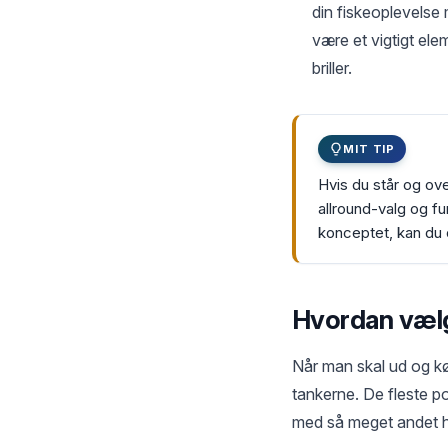
din fiskeoplevelse 
være et vigtigt ele
briller.
MIT TIP
Hvis du står og over
allround-valg og f
konceptet, kan du o
Hvordan vælge
Når man skal ud og køb
tankerne. De fleste po
med så meget andet hæ