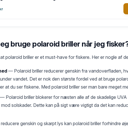
kr
eg bruge polaroid briller når jeg fisker
, at polaroid briller er et must-have for fiskere. Her er nogle af d
hed
— Polaroid briller reducerer genskin fra vandoverfladen, h
 under vandet. Det er nok den største fordel ved at bruge polaroid
æver at du ser fiskene. Med polaroid briller ser man bare meget me
— Polaroid briller blokerer for næsten alle af de skadelige UVA
e mod solskader. Dette kan på sigt være vigtigt da det kan red
reducere genskin og skarpt lys kan polaroid briller forhindre ø