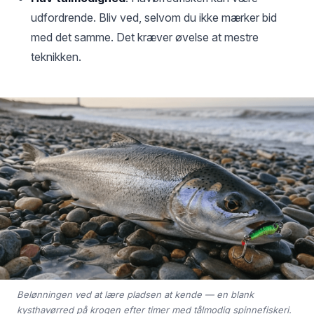
udfordrende. Bliv ved, selvom du ikke mærker bid
med det samme. Det kræver øvelse at mestre
teknikken.
Belønningen ved at lære pladsen at kende — en blank
kysthavørred på krogen efter timer med tålmodig spinnefiskeri.