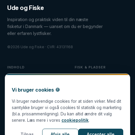
Ude og Fiske
Inspiration og praktisk viden til din næste
fisketur i Danmark — uanset om du er begynder
eller erfaren lystfisker.
©2026 Ude og Fiske · CVR: 43131168
INDHOLD
FISK & PLADSER
Fiskeguides
Guides til fisk
Fiskeudstyr
Fiskepladser
Vi bruger cookies 🍪
Fisketure
Blog
Vi bruger nødvendige cookies for at siden virker. Med dit
samtykke bruger vi også cookies til statistik og marketing
(bl.a. prissammenligning). Du kan altid ændre dit valg
senere. Læs mere i vores
cookiepolitik
.
Alle anbefalinger er redaktionelt uafhængige. Nogle links er
Tilpas
Afvis alle
Accepter alle