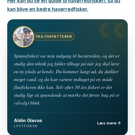
Her kan du se en guide til havørredfiskeri, så du
kan blive en bedre havørredfisker.
FRA FORFATTEREN
Spinnefiskeri var min indgang til havørreden, og det er
stadig den teknik jeg falder tilbage på når jeg skal lære
en ny plads at kende. Du kommer langt ud, du dækker
meget vand, og du kan variere indtaget på en måde
fluefiskeren ikke kan. Selv efter 30 års fiskeri er det
stadig lige så spændende at mærke det første hug på et
velvalgt blink.
Aldin Glavas
Læs mere
LYSTFISKER