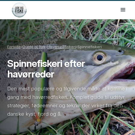
Forside
›
Guide til fisk
›
Havørredfiskeri
›
Spinnefiskeri
Spinnefiskeri efter
havørreder
Den mest populære og tilgivende måde at komme i
gang med havørredfiskeri. Komplet guide til udstyr,
strategier, fødeemner og teknik der virker fra den
danske kyst, fjord og å.