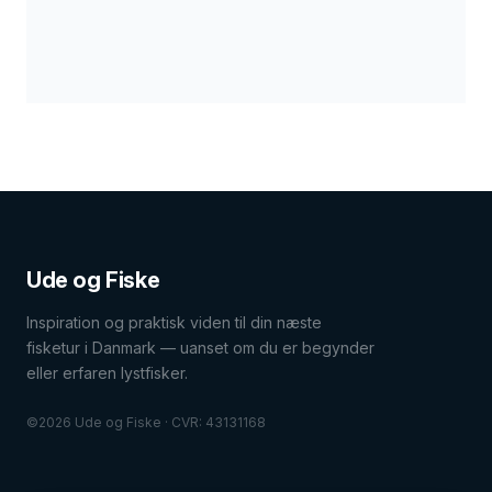
UDSTYR
UDSTYR
FISKEARTER
Ude og Fiske
Inspiration og praktisk viden til din næste
fisketur i Danmark — uanset om du er begynder
eller erfaren lystfisker.
©2026 Ude og Fiske · CVR: 43131168