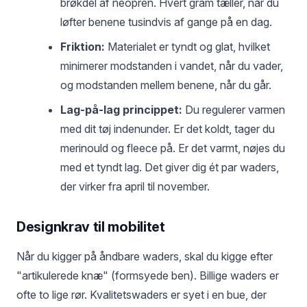
brøkdel af neopren. Hvert gram tæller, når du
løfter benene tusindvis af gange på en dag.
Friktion:
Materialet er tyndt og glat, hvilket
minimerer modstanden i vandet, når du vader,
og modstanden mellem benene, når du går.
Lag-på-lag princippet:
Du regulerer varmen
med dit tøj indenunder. Er det koldt, tager du
merinould og fleece på. Er det varmt, nøjes du
med et tyndt lag. Det giver dig ét par waders,
der virker fra april til november.
Designkrav til mobilitet
Når du kigger på åndbare waders, skal du kigge efter
"artikulerede knæ" (formsyede ben). Billige waders er
ofte to lige rør. Kvalitetswaders er syet i en bue, der