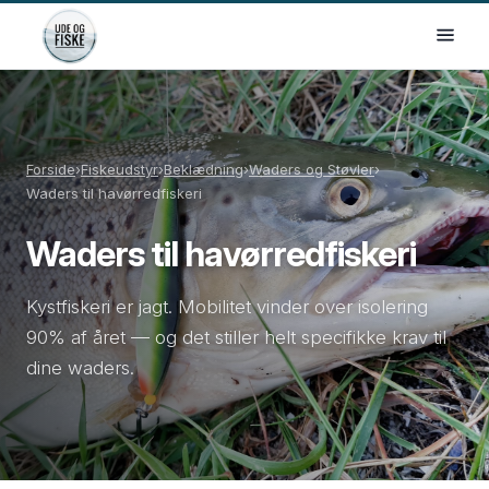
Forside
›
Fiskeudstyr
›
Beklædning
›
Waders og Støvler
›
Waders til havørredfiskeri
Waders til havørredfiskeri
Kystfiskeri er jagt. Mobilitet vinder over isolering
90% af året — og det stiller helt specifikke krav til
dine waders.