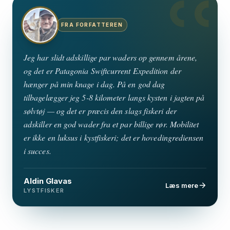
FRA FORFATTEREN
Jeg har slidt adskillige par waders op gennem årene,
og det er Patagonia Swiftcurrent Expedition der
hænger på min knage i dag. På en god dag
tilbagelægger jeg 5-8 kilometer langs kysten i jagten på
sølvtøj — og det er præcis den slags fiskeri der
adskiller en god wader fra et par billige rør. Mobilitet
er ikke en luksus i kystfiskeri; det er hovedingrediensen
i succes.
Aldin Glavas
Læs mere
LYSTFISKER