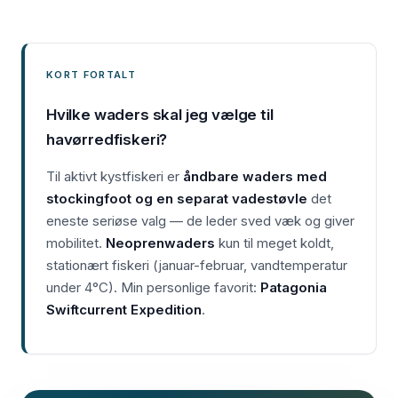
KORT FORTALT
Hvilke waders skal jeg vælge til
havørredfiskeri?
Til aktivt kystfiskeri er
åndbare waders med
stockingfoot og en separat vadestøvle
det
eneste seriøse valg — de leder sved væk og giver
mobilitet.
Neoprenwaders
kun til meget koldt,
stationært fiskeri (januar-februar, vandtemperatur
under 4°C). Min personlige favorit:
Patagonia
Swiftcurrent Expedition
.